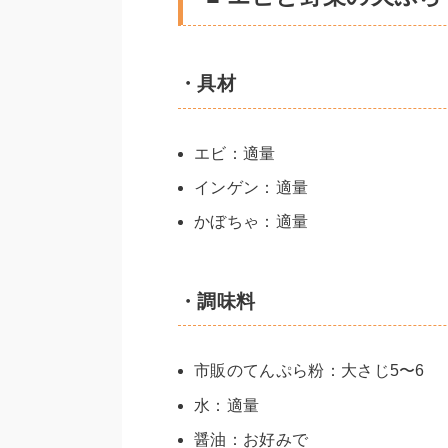
・具材
エビ：適量
インゲン：適量
かぼちゃ：適量
・調味料
市販のてんぷら粉：大さじ5〜6
水：適量
醤油：お好みで