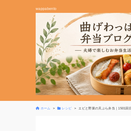
wappabento
ホーム
レシピ
エビと野菜の天ぷら弁当｜1501