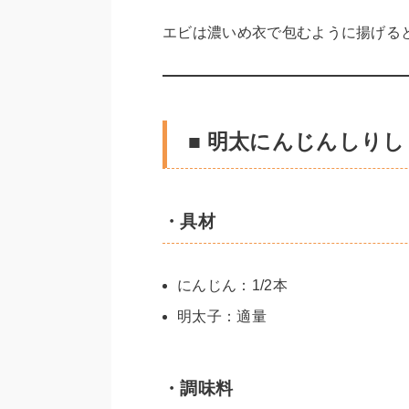
エビは濃いめ衣で包むように揚げる
■ 明太にんじんしりし
・具材
にんじん：1/2本
明太子：適量
・調味料